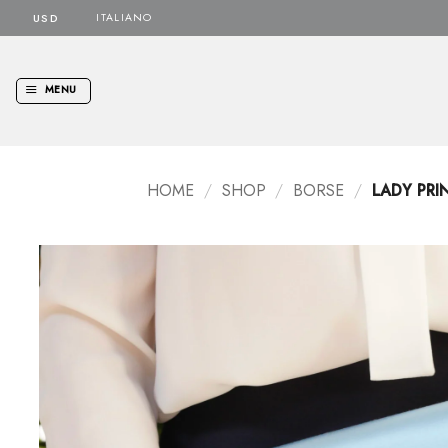
Salta
ITALIANO
ai
contenuti
MENU
HOME
/
SHOP
/
BORSE
/
LADY PRI