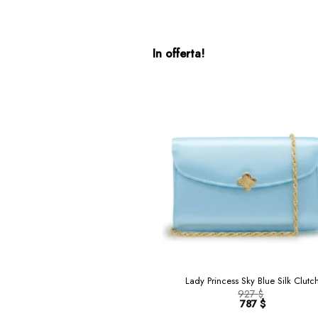
In offerta!
Lady Princess Sky Blue Silk Clutc
927
$
Il
787
$
prezzo
Il