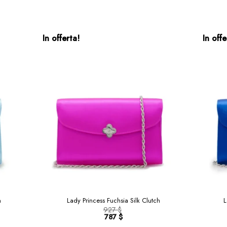
In offerta!
In offe
h
Lady Princess Fuchsia Silk Clutch
L
927
$
Il
787
$
prezzo
Il