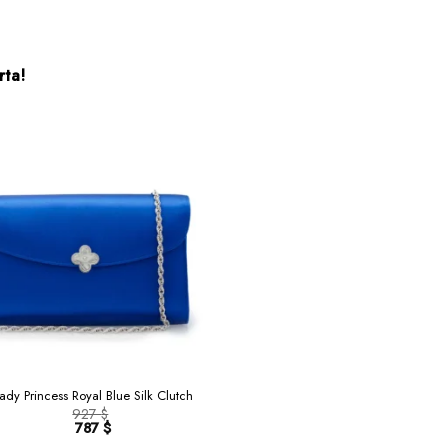
rta!
ady Princess Royal Blue Silk Clutch
927
$
Il
787
$
prezzo
Il