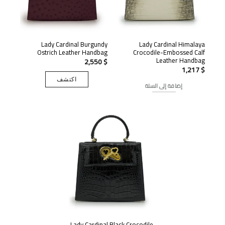
Lady Cardinal Burgundy
Lady Cardinal Himalaya
Ostrich Leather Handbag
Crocodile-Embossed Calf
Leather Handbag
2,550
$
1,217
$
اكتشف
إضافة إلى السلة
Lady Cardinal Black Crocodile-