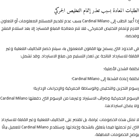
الطلبات المعادة بسبب تعذر إتمام التخليص الجمركي
إذا أُعيد الطلب إلى Cardinal Milano بسبب عدم تقديم المستلم المعلومات أو التعاون
اللازم لإتمام التخليص الجمركي، فلا تتم معالجة المبلغ المسترد إلا بعد استلام المنتج
وفحصه.
في الحدود التي يسمح بها القانون المعمول به، سيتم خصم التكاليف الفعلية وغير
القابلة للاسترداد الناتجة عن تعذر التسليم من مبلغ الاسترداد. وقد تشمل:
تكلفة الشحن الأصلية؛
تكلفة إعادة الشحنة إلى Cardinal Milano؛
رسوم التخزين والتخليص والوساطة الجمركية والإجراءات الإدارية؛
الرسوم الجمركية وضرائب الاستيراد وغيرها من الرسوم التي دفعتها Cardinal Milano
ولا يمكن استردادها.
لا تمثل هذه الخصومات غرامة، بل تقتصر على التكاليف الفعلية وغير القابلة للاسترداد
التي تم تحملها فيما يتعلق بالشحنة وإعادتها. وستقدم Cardinal Milano للعميل بيانًا
يوضح الخصومات المطبقة.