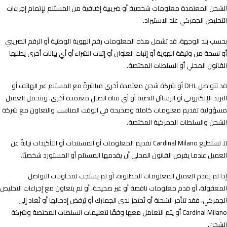
الشحن المعتمدة معلومات شخصية أو ضريبية إضافية من المستلم لإتمام إجراءات
التخليص الجمركي عند الاستيراد.
بحسب بلد الوجهة، قد تشمل هذه المعلومات رقم الهوية الوطنية أو الرقم الضريبي
أو نسخة من وثيقة الهوية أو إثبات العنوان أو إثبات الشراء أو أي بيانات أخرى يطلبها
القانون المحلي أو السلطات المختصة.
قد تتواصل DHL أو شركة شحن معتمدة أخرى مباشرةً مع المستلم عبر الهاتف أو
البريد الإلكتروني أو الرسائل النصية أو أي قناة اتصال معتمدة أخرى. ويتحمل العميل
مسؤولية تقديم معلومات كاملة وصحيحة في الوقت المناسب والتعاون مع شركة
الشحن والسلطات الجمركية المختصة.
لا تستطيع Cardinal Milano تقديم المعلومات أو المستندات أو التأكيدات نيابةً عن
العميل عندما يفرض القانون المحلي أن يقدمها المستلم أو المستورد شخصيًا.
إذا لم يقدم العميل المعلومات المطلوبة، أو لم يستجب لمحاولات التواصل
المعقولة، أو قدم معلومات ناقصة أو غير صحيحة، أو لم يتعاون مع إجراءات التخليص
الجمركي، فقد تتأخر الشحنة أو تُحتجز لدى الجمارك أو يُرفض إدخالها أو تُعاد إلى
Cardinal Milano أو يتم التعامل معها وفقًا لتعليمات السلطات المختصة وشركة
الشحن.