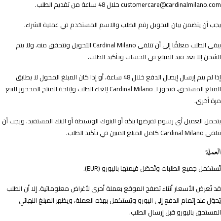
customercare@cardinalmilano.com
خلال 48 ساعة من تقديم الطلب.
يجب أن يتضمن بيان التحويل رقم الطلب والاسم المستخدم في عملية الشراء.
يبقى الطلب معلقًا إلى أن تتلقى Cardinal Milano التحويل وتتحقق منه. ولا يتم
الشحن إلا بعد قيد المبلغ في الحساب وتأكيد الطلب.
إذا لم يتم إرسال إيصال الدفع خلال 48 ساعة، أو إذا كان المبلغ المحول لا يطابق
المبلغ المستحق، فيجوز لـ Cardinal Milano إلغاء الطلب وإتاحة المنتج المحجوز للبيع
مرة أخرى.
يتحمل العميل أي رسوم تفرضها بنكه أو البنوك الوسيطة أو البنك المستفيد. ويجب أن
تتلقى Cardinal Milano كامل المبلغ المبين في تأكيد الطلب.
العملة
تُستكمل جميع الطلبات وتُحصّل قيمتها باليورو (EUR).
قد تُعرض الأسعار أثناء تصفح الموقع بعملة أخرى لأغراض معلوماتية. إلا أن الطلب
يُحوّل عند إتمام الدفع إلى اليورو ويُستكمل بهذه العملة، ويظهر المبلغ النهائي
المستحق باليورو قبل إرسال الطلب.