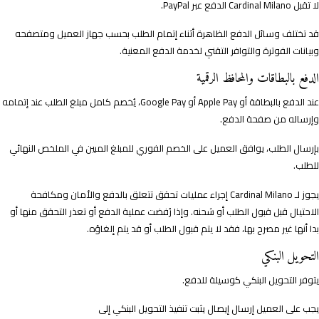
لا تقبل Cardinal Milano الدفع عبر PayPal.
قد تختلف وسائل الدفع الظاهرة أثناء إتمام الطلب بحسب جهاز العميل ومتصفحه
وبيانات الفوترة والتوافر التقني لخدمة الدفع المعنية.
الدفع بالبطاقات والمحافظ الرقمية
عند الدفع بالبطاقة أو Apple Pay أو Google Pay، يُخصم كامل مبلغ الطلب عند إتمامه
وإرساله من صفحة الدفع.
بإرسال الطلب، يوافق العميل على الخصم الفوري للمبلغ المبين في الملخص النهائي
للطلب.
يجوز لـ Cardinal Milano إجراء عمليات تحقق تتعلق بالدفع والأمان ومكافحة
الاحتيال قبل قبول الطلب أو شحنه. وإذا رُفضت عملية الدفع أو تعذر التحقق منها أو
بدا أنها غير مصرح بها، فقد لا يتم قبول الطلب أو قد يتم إلغاؤه.
التحويل البنكي
يتوفر التحويل البنكي كوسيلة للدفع.
يجب على العميل إرسال إيصال يثبت تنفيذ التحويل البنكي إلى