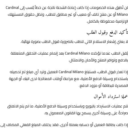
لن تُطبق هذه الخصومات إذا كانت إعادة الشحنة ناتجة عن خطأ يُنسب إلى Cardinal
Milano أو عن منتج تالف أو معيب أو غير مطابق للطلب. وتظل حقوق المستهلك
الإلزامية محفوظة بالكامل.
تأكيد الدفع وقبول الطلب
لا يعني إشعار الاستلام الآلي للطلب بالضرورة قبول الطلب بصورة نهائية.
يُقبل الطلب عندما تؤكده Cardinal Milano بعد إتمام عمليات التحقق المتعلقة
بالدفع وتوافر المنتج والأمان والامتثال.
إذا تعذر قبول الطلب، فستبلغ Cardinal Milano العميل وترد أي مبلغ تم تحصيله
باستخدام وسيلة الدفع الأصلية، مع مراعاة أوقات المعالجة لدى البنك أو الجهة
المصدرة للبطاقة أو مزود الدفع.
عملة استرداد الأموال
تتم عمليات الاسترداد باليورو وباستخدام وسيلة الدفع الأصلية، ما لم يتم الاتفاق
صراحةً على وسيلة أخرى يسمح بها القانون المعمول به.
إذا كانت بطاقة العميل أو حسابه بعملة أخرى، فقد يختلف المبلغ الفعلي المضاف إلى