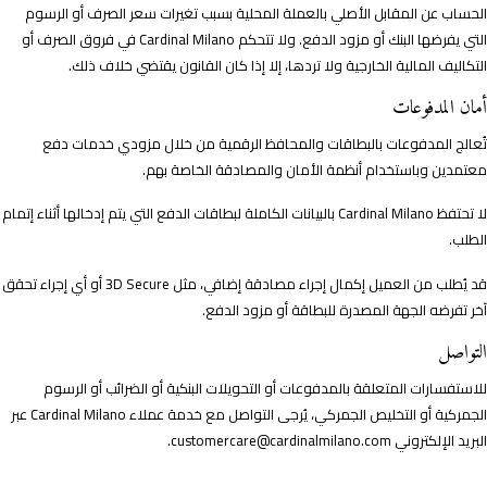
الحساب عن المقابل الأصلي بالعملة المحلية بسبب تغيرات سعر الصرف أو الرسوم
التي يفرضها البنك أو مزود الدفع. ولا تتحكم Cardinal Milano في فروق الصرف أو
التكاليف المالية الخارجية ولا تردها، إلا إذا كان القانون يقتضي خلاف ذلك.
أمان المدفوعات
تُعالج المدفوعات بالبطاقات والمحافظ الرقمية من خلال مزودي خدمات دفع
معتمدين وباستخدام أنظمة الأمان والمصادقة الخاصة بهم.
لا تحتفظ Cardinal Milano بالبيانات الكاملة لبطاقات الدفع التي يتم إدخالها أثناء إتمام
الطلب.
قد يُطلب من العميل إكمال إجراء مصادقة إضافي، مثل 3D Secure أو أي إجراء تحقق
آخر تفرضه الجهة المصدرة للبطاقة أو مزود الدفع.
التواصل
للاستفسارات المتعلقة بالمدفوعات أو التحويلات البنكية أو الضرائب أو الرسوم
الجمركية أو التخليص الجمركي، يُرجى التواصل مع خدمة عملاء Cardinal Milano عبر
البريد الإلكتروني
customercare@cardinalmilano.com
.