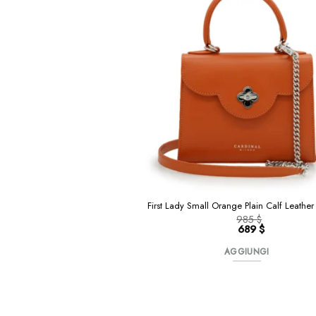
First Lady Small Orange Plain Calf Leath
985
$
Il
689
$
prezzo
Il
originale
prezzo
AGGIUNGI
era:
attuale
985 $.
è:
689 $.