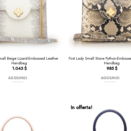
Small Beige Lizard-Embossed Leather
First Lady Small Stone Python-Emboss
Handbag
Handbag
1.043
$
985
$
AGGIUNGI
AGGIUNGI
In offerta!