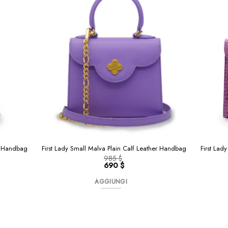
First Lad
er Handbag
First Lady Small Malva Plain Calf Leather Handbag
985
$
Il
690
$
prezzo
Il
originale
prezzo
AGGIUNGI
era:
attuale
985 $.
è:
690 $.