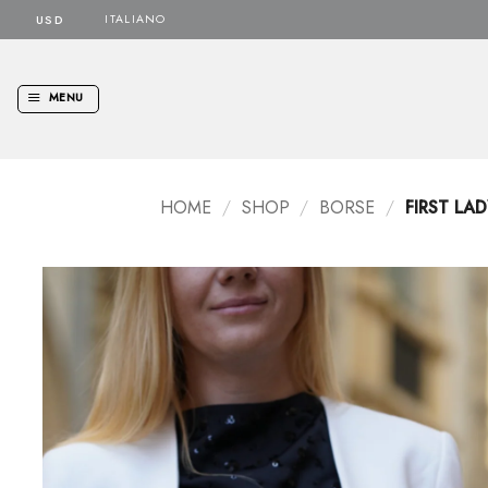
Salta
ITALIANO
ai
contenuti
MENU
HOME
/
SHOP
/
BORSE
/
FIRST LAD