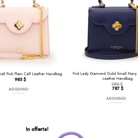
First Lady Diamond Gold Small Navy B
mall Pink Plain Calf Leather Handbag
Leather Handbag
985
$
985
$
Il
787
$
AGGIUNGI
prezzo
Il
originale
prezzo
AGGIUNGI
era:
attuale
985 $.
è:
787 $.
In offerta!